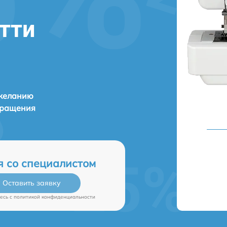
ятти
 желанию
бращения
я со специалистом
Оставить заявку
есь c
политикой конфиденциальности