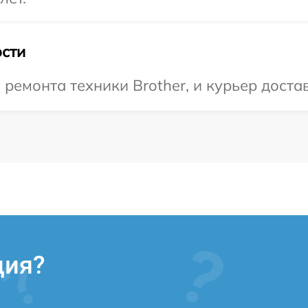
сти
емонта техники Brother, и курьер достав
ция?