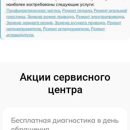
наиболее востребованы следующие услуги:
Профилактическая чистка
,
Ремонт педали
,
Ремонт игольной
пластины
,
Замена ремня привода
,
Ремонт электропривода
,
Замена ножного ремня
,
Замена ручного привода
,
Ремонт
нитенаправителя
,
Ремонт иглодержателя
,
Ремонт
игловодителя
.
Акции сервисного
центра
Бесплатная диагностика в день
обращения