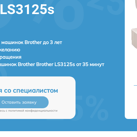
r LS3125s
машинок Brother до 3 лет
 желанию
бращения
машинок
Brother Brother LS3125s от 35 минут
я со специалистом
Оставить заявку
есь c
политикой конфиденциальности